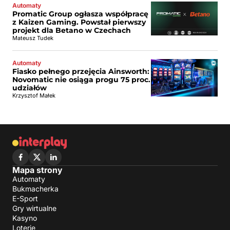
Automaty
Promatic Group ogłasza współpracę
z Kaizen Gaming. Powstał pierwszy
projekt dla Betano w Czechach
Mateusz Tudek
Automaty
Fiasko pełnego przejęcia Ainsworth:
Novomatic nie osiąga progu 75 proc.
udziałów
Krzysztof Małek
Mapa strony
Automaty
Bukmacherka
E-Sport
Gry wirtualne
Kasyno
Loterie