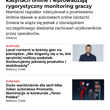
kasynach online i wprowadzają
rygorystyczny monitoring graczy
Niemiecki regulator zdecydował o podniesieniu
limitów stawek w automatach online (slotach).
Zmiana ta wiąże się jednak z obowiązkiem
szczegółowego śledzenia zachowań użytkowników
przez operatorów.
redakcja
Automaty
Local content w branży gier na
pieniądze. „Nie ścigamy się o to, kto
sprytniej rozliczy podatek.
Konkurujemy jakością produktu i
stabilnością”
Mateusz Tudek
Automaty
Duże wyróżnienie dla serii Miss
Joker autorstwa Promatic.
Nominacja w konkursie „Teraz
Polska”
Mateusz Tudek