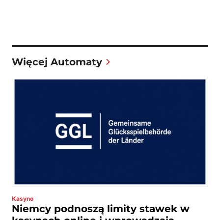
Więcej Automaty
Kasyno
Niemcy podnoszą limity stawek w