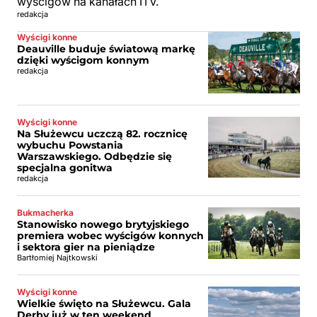
wyścigów na kanałach ITV.
redakcja
Wyścigi konne
Deauville buduje światową markę
dzięki wyścigom konnym
redakcja
Wyścigi konne
Na Służewcu uczczą 82. rocznicę
wybuchu Powstania
Warszawskiego. Odbędzie się
specjalna gonitwa
redakcja
Bukmacherka
Stanowisko nowego brytyjskiego
premiera wobec wyścigów konnych
i sektora gier na pieniądze
Bartłomiej Najtkowski
Wyścigi konne
Wielkie święto na Służewcu. Gala
Derby już w ten weekend