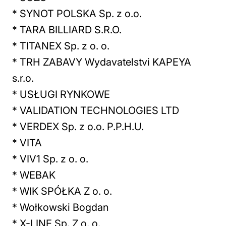
* SYNOT POLSKA Sp. z o.o.
* TARA BILLIARD S.R.O.
* TITANEX Sp. z o. o.
* TRH ZABAVY Wydavatelstvi KAPEYA
s.r.o.
* USŁUGI RYNKOWE
* VALIDATION TECHNOLOGIES LTD
* VERDEX Sp. z o.o. P.P.H.U.
* VITA
* VIV1 Sp. z o. o.
* WEBAK
* WIK SPÓŁKA Z o. o.
* Wołkowski Bogdan
* X-LINE Sp. Z o. o.