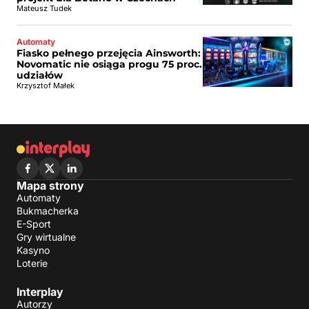
Mateusz Tudek
Automaty
Fiasko pełnego przejęcia Ainsworth:
Novomatic nie osiąga progu 75 proc.
udziałów
Krzysztof Małek
Mapa strony
Automaty
Bukmacherka
E-Sport
Gry wirtualne
Kasyno
Loterie
Interplay
Autorzy