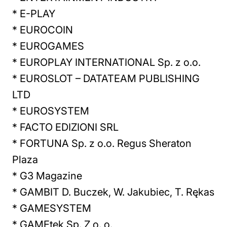
* E-PLAY
* EUROCOIN
* EUROGAMES
* EUROPLAY INTERNATIONAL Sp. z o.o.
* EUROSLOT – DATATEAM PUBLISHING
LTD
* EUROSYSTEM
* FACTO EDIZIONI SRL
* FORTUNA Sp. z o.o. Regus Sheraton
Plaza
* G3 Magazine
* GAMBIT D. Buczek, W. Jakubiec, T. Rękas
* GAMESYSTEM
* GAMEtek Sp. Z o. o.