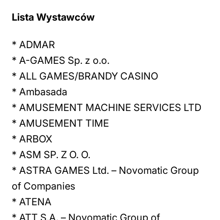
Lista Wystawców
* ADMAR
* A-GAMES Sp. z o.o.
* ALL GAMES/BRANDY CASINO
* Ambasada
* AMUSEMENT MACHINE SERVICES LTD
* AMUSEMENT TIME
* ARBOX
* ASM SP. Z O. O.
* ASTRA GAMES Ltd. – Novomatic Group
of Companies
* ATENA
* ATT S.A. – Novomatic Group of