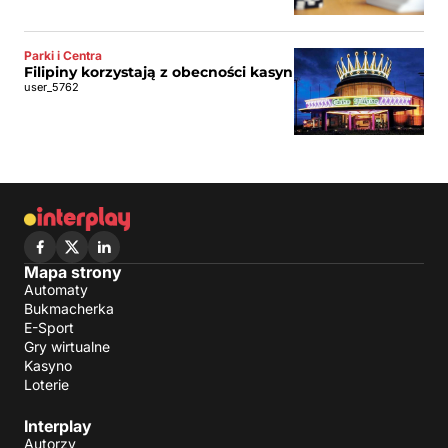
Parki i Centra
Filipiny korzystają z obecności kasyn
user_5762
Mapa strony
Automaty
Bukmacherka
E-Sport
Gry wirtualne
Kasyno
Loterie
Interplay
Autorzy