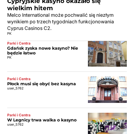
Cypryjskie kasyno okazało się
wielkim hitem
Melco International może pochwalić się niezłym
wynikiem po trzech tygodniach funkcjonowania
Cyprus Casinos C2.
PK
Parki i Centra
Gdańsk zyska nowe kasyno? Nie
będzie łatwo
PK
Parki i Centra
Płock musi się obyć bez kasyna
user_5762
Parki i Centra
W Legnicy trwa walka o kasyno
user_5762