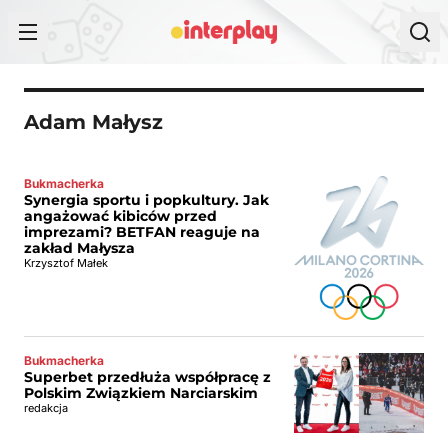
Przejdź do treści
Adam Małysz
Bukmacherka
Synergia sportu i popkultury. Jak
angażować kibiców przed
imprezami? BETFAN reaguje na
zakład Małysza
Krzysztof Małek
Bukmacherka
Superbet przedłuża współpracę z
Polskim Związkiem Narciarskim
redakcja