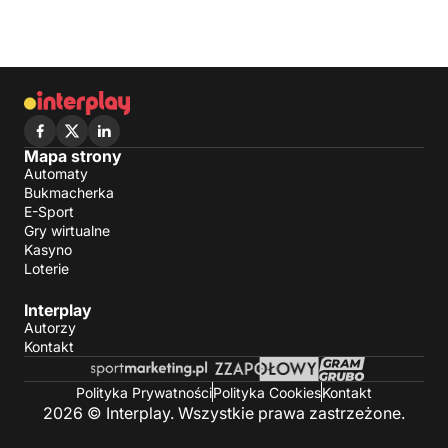
Mapa strony
Automaty
Bukmacherka
E-Sport
Gry wirtualne
Kasyno
Loterie
Interplay
Autorzy
Kontakt
Polityka Prywatności
Polityka Cookies
Kontakt
2026 © Interplay. Wszystkie prawa zastrzeżone.