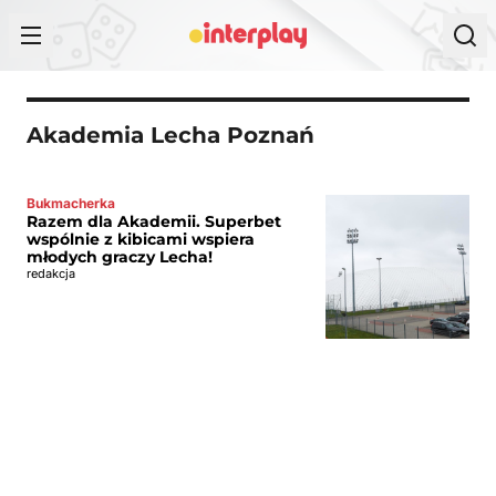
Przejdź do treści
Akademia Lecha Poznań
Bukmacherka
Razem dla Akademii. Superbet
wspólnie z kibicami wspiera
młodych graczy Lecha!
redakcja