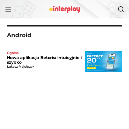
Przejdź do treści
Android
Ogólna
Nowa aplikacja Betcris: intuicyjnie i
szybko
Łukasz Majchrzyk