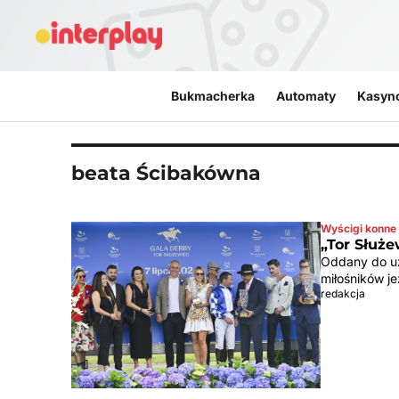
Przejdź do treści
Bukmacherka
Automaty
Kasyn
beata Ścibakówna
Wyścigi konne
„Tor Służ
Oddany do uż
miłośników j
redakcja