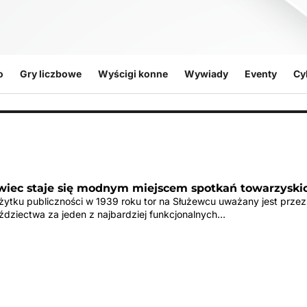
o
Gry liczbowe
Wyścigi konne
Wywiady
Eventy
Cy
ewiec staje się modnym miejscem spotkań towarzyski
ytku publiczności w 1939 roku tor na Służewcu uważany jest przez
eździectwa za jeden z najbardziej funkcjonalnych…