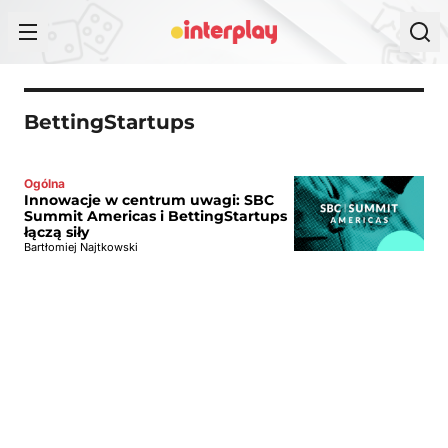
Przejdź do treści
BettingStartups
Ogólna
Innowacje w centrum uwagi: SBC
Summit Americas i BettingStartups
łączą siły
Bartłomiej Najtkowski