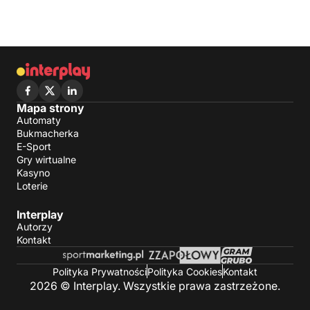
Mapa strony
Automaty
Bukmacherka
E-Sport
Gry wirtualne
Kasyno
Loterie
Interplay
Autorzy
Kontakt
Polityka Prywatności
Polityka Cookies
Kontakt
2026 © Interplay. Wszystkie prawa zastrzeżone.