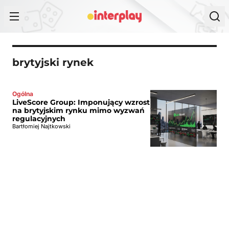
Przejdź do treści
brytyjski rynek
Ogólna
LiveScore Group: Imponujący wzrost
na brytyjskim rynku mimo wyzwań
regulacyjnych
Bartłomiej Najtkowski