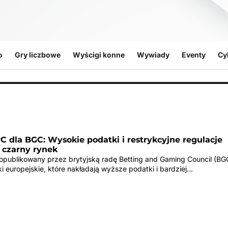
o
Gry liczbowe
Wyścigi konne
Wywiady
Eventy
Cy
 dla BGC: Wysokie podatki i restrykcyjne regulacje
 czarny rynek
opublikowany przez brytyjską radę Betting and Gaming Council (BG
ki europejskie, które nakładają wyższe podatki i bardziej…