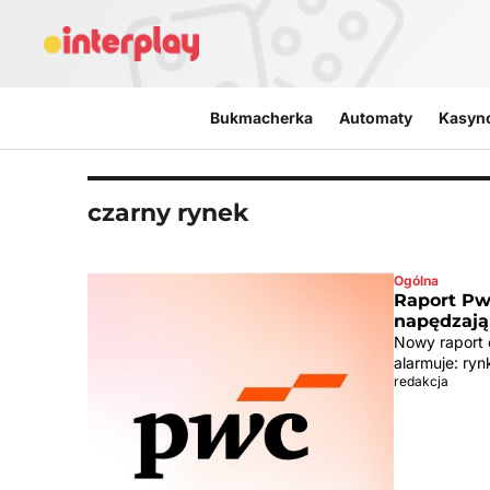
Przejdź do treści
Bukmacherka
Automaty
Kasyn
czarny rynek
Ogólna
Raport PwC
napędzają
Nowy raport 
alarmuje: ryn
redakcja