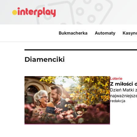
Przejdź do treści
Bukmacherka
Automaty
Kasyn
Diamenciki
Loterie
Z miłości
Dzień Matki z
najważniejsze
redakcja