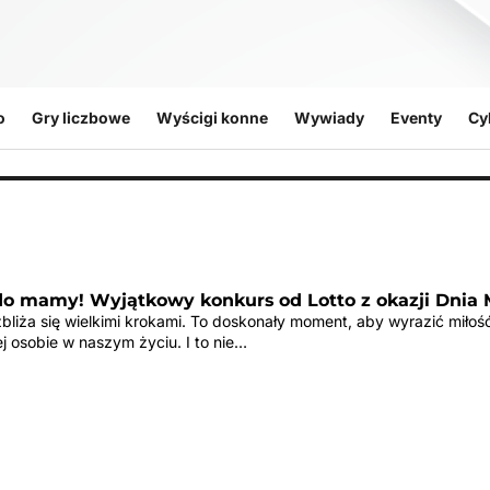
o
Gry liczbowe
Wyścigi konne
Wywiady
Eventy
Cy
 do mamy! Wyjątkowy konkurs od Lotto z okazji Dnia 
bliża się wielkimi krokami. To doskonały moment, aby wyrazić miłoś
j osobie w naszym życiu. I to nie…