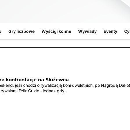
o
Gry liczbowe
Wyścigi konne
Wywiady
Eventy
Cy
e konfrontacje na Służewcu
kend, jeśli chodzi o rywalizację koni dwuletnich, po Nagrodę Dakot
 rywalami Felix Guido. Jednak gdy…