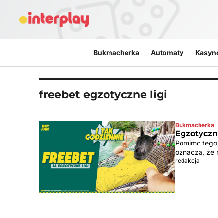
Przejdź do treści
Bukmacherka
Automaty
Kasyn
freebet egzotyczne ligi
Bukmacherka
Egzotyczn
Pomimo tego, 
oznacza, że 
redakcja