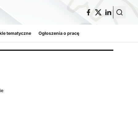
kle tematyczne
Ogłoszenia o pracę
ie