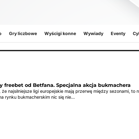
o
Gry liczbowe
Wyścigi konne
Wywiady
Eventy
Cy
y freebet od Betfana. Specjalna akcja bukmachera
że najsilniejsze ligi europejskie mają przerwę między sezonami, to n
na rynku bukmacherskim nic się nie…