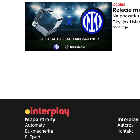
Ogólna
Relacje m
Na początku 
City, jak i M
redakcja
Mapa strony
Interplay
Automaty
Autorzy
Bukmacherka
Kontakt
E-Sport