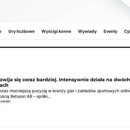
o
Gry liczbowe
Wyścigi konne
Wywiady
Eventy
Cy
zwija się coraz bardziej. Intensywnie działa na dwóch
ach
oraz mocniejszą pozycję w branży gier i zakładów sportowych online
ością Betsson AB – spółki…
tkowski