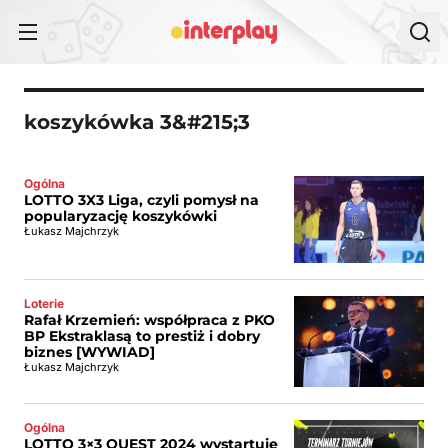
Przejdź do treści
koszykówka 3&#215;3
Ogólna
LOTTO 3X3 Liga, czyli pomysł na
popularyzację koszykówki
Łukasz Majchrzyk
Loterie
Rafał Krzemień: współpraca z PKO
BP Ekstraklasą to prestiż i dobry
biznes [WYWIAD]
Łukasz Majchrzyk
Ogólna
LOTTO 3×3 QUEST 2024 wystartuje