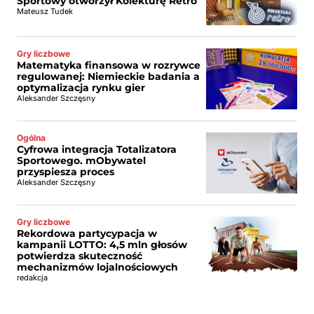
Sportowy otworzył Kolekturę Retro
Mateusz Tudek
Gry liczbowe
Matematyka finansowa w rozrywce
regulowanej: Niemieckie badania a
optymalizacja rynku gier
Aleksander Szczęsny
Ogólna
Cyfrowa integracja Totalizatora
Sportowego. mObywatel
przyspiesza proces
Aleksander Szczęsny
Gry liczbowe
Rekordowa partycypacja w
kampanii LOTTO: 4,5 mln głosów
potwierdza skuteczność
mechanizmów lojalnościowych
redakcja