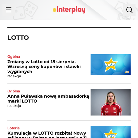
Przejdź do treści
LOTTO
Ogólna
Zmiany w Lotto od 18 sierpnia.
Wzrosną ceny kuponów i stawki
wygranych
redakcja
Ogólna
Anna Puławska nową ambasadorką
marki LOTTO
redakcja
Loterie
Kumulacja w LOTTO rozbita! Nowy
milioner w Polsce po losowaniu z 11