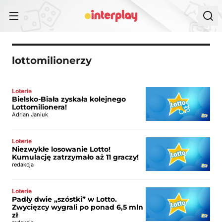
Przejdź do treści
lottomilionerzy
Loterie
Bielsko-Biała zyskała kolejnego
Lottomilionera!
Adrian Janiuk
Loterie
Niezwykłe losowanie Lotto!
Kumulację zatrzymało aż 11 graczy!
redakcja
Loterie
Padły dwie „szóstki” w Lotto.
Zwycięzcy wygrali po ponad 6,5 mln
zł