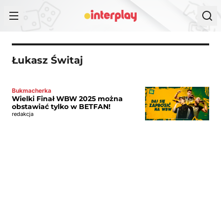
Przejdź do treści
Łukasz Świtaj
Bukmacherka
Wielki Finał WBW 2025 można
obstawiać tylko w BETFAN!
redakcja