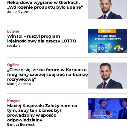
Rekordowe wygrane w Gierkach.
„Wdrożenie produktu było udane”
Jakub Kłyszejko
Loterie
WinTo! – ruszył program
lojalnościowy dla graczy LOTTO
redakcja
Ogólna
„Cieszę się, że na forum w Karpaczu
mogliśmy szerzej spojrzeć na branżę
rozrywkową”
Maciej Akimow
Kasyno
Maciej Kasprzak: Zależy nam na
tym, żeby ten biznes był
prowadzony w sposób
odpowiedzialny
Bartosz Burzyński