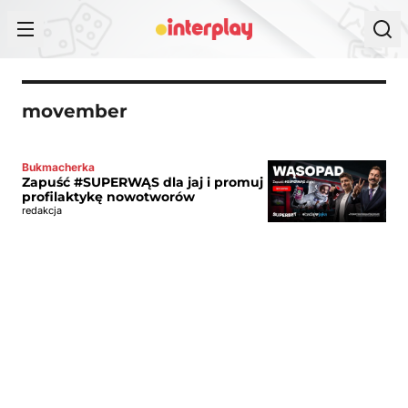
Przejdź do treści
movember
Bukmacherka
Zapuść #SUPERWĄS dla jaj i promuj
profilaktykę nowotworów
redakcja