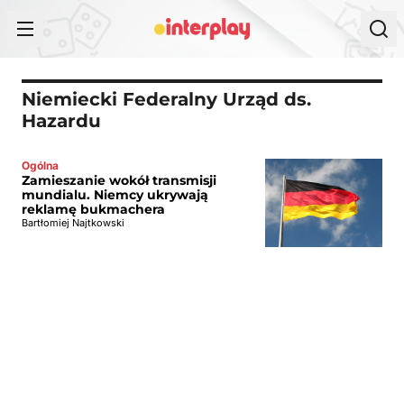
Przejdź do treści
Niemiecki Federalny Urząd ds.
Hazardu
Ogólna
Zamieszanie wokół transmisji
mundialu. Niemcy ukrywają
reklamę bukmachera
Bartłomiej Najtkowski