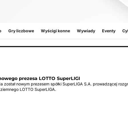
o
Gry liczbowe
Wyścigi konne
Wywiady
Eventy
Cy
owego prezesa LOTTO SuperLIGI
a został nowym prezesem spółki SuperLIGA S.A. prowadzącej rozg
a ziemnego LOTTO SuperLIGA.