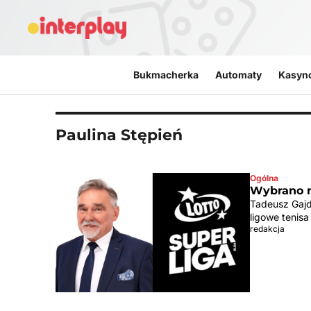
Przejdź do treści
Bukmacherka
Automaty
Kasyn
Paulina Stępień
Ogólna
Wybrano n
Tadeusz Gajd
ligowe tenis
redakcja