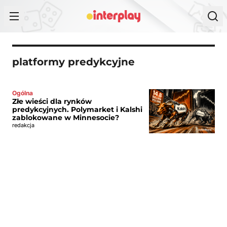
Przejdź do treści
platformy predykcyjne
Ogólna
Złe wieści dla rynków
predykcyjnych. Polymarket i Kalshi
zablokowane w Minnesocie?
redakcja