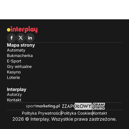
Mapa strony
Automaty
Bukmacherka
E-Sport
Gry wirtualne
Kasyno
Loterie
Interplay
Autorzy
Kontakt
Polityka Prywatności
Polityka Cookies
Kontakt
2026 © Interplay. Wszystkie prawa zastrzeżone.