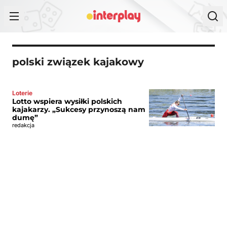
Przejdź do treści
polski związek kajakowy
Loterie
Lotto wspiera wysiłki polskich
kajakarzy. „Sukcesy przynoszą nam
dumę”
redakcja