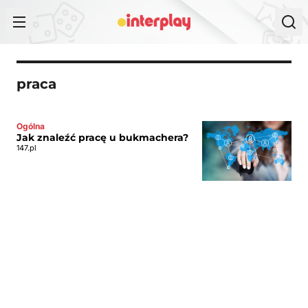
Przejdź do treści
praca
Ogólna
Jak znaleźć pracę u bukmachera?
147.pl