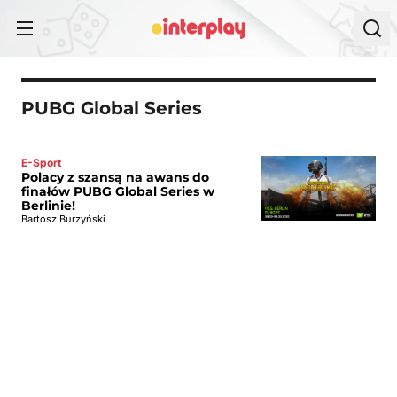
Przejdź do treści
PUBG Global Series
E-Sport
Polacy z szansą na awans do
finałów PUBG Global Series w
Berlinie!
Bartosz Burzyński