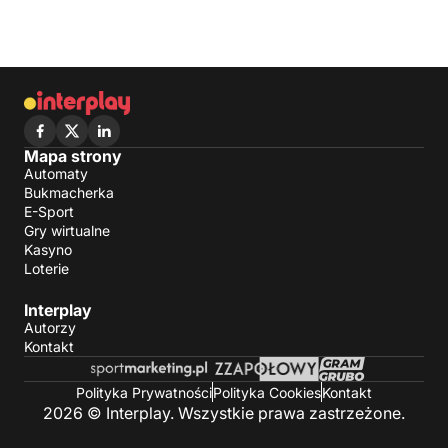
Mapa strony
Automaty
Bukmacherka
E-Sport
Gry wirtualne
Kasyno
Loterie
Interplay
Autorzy
Kontakt
Polityka Prywatności
Polityka Cookies
Kontakt
2026 © Interplay. Wszystkie prawa zastrzeżone.