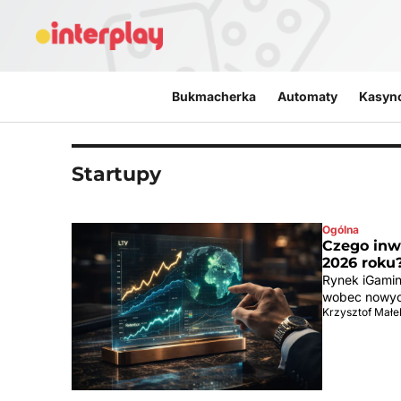
Przejdź do treści
Bukmacherka
Automaty
Kasyn
Startupy
Ogólna
Czego inw
2026 roku
Rynek iGamin
wobec nowyc
Krzysztof Małe