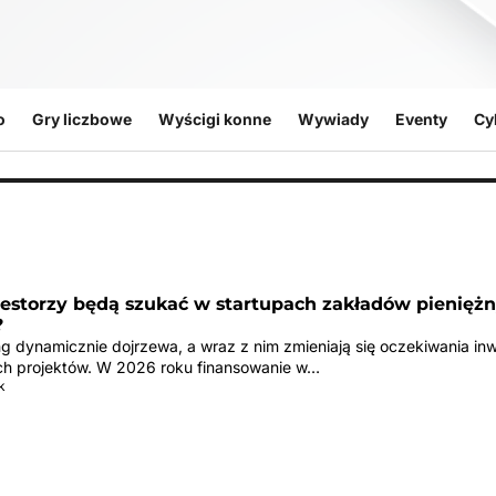
o
Gry liczbowe
Wyścigi konne
Wywiady
Eventy
Cy
estorzy będą szukać w startupach zakładów pienięż
?
g dynamicznie dojrzewa, a wraz z nim zmieniają się oczekiwania in
h projektów. W 2026 roku finansowanie w…
k