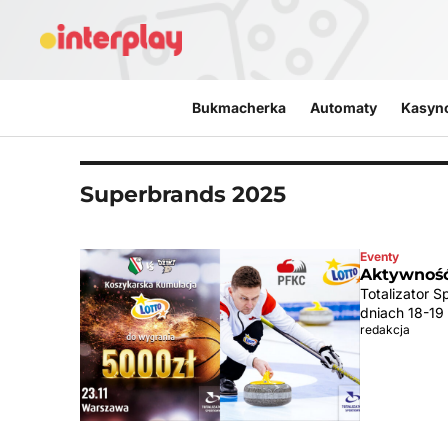
Przejdź do treści
Bukmacherka
Automaty
Kasyn
Superbrands 2025
Eventy
Aktywność
Totalizator 
dniach 18-19
redakcja