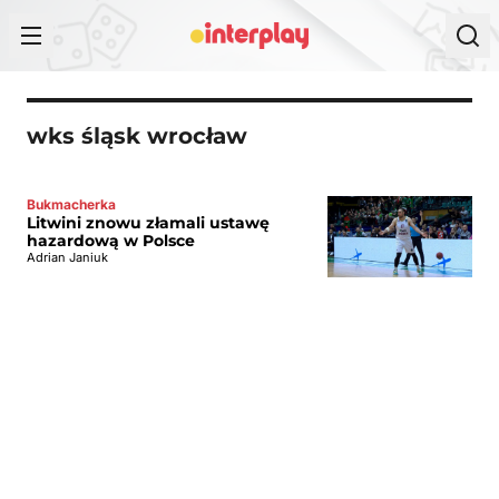
Przejdź do treści
wks śląsk wrocław
Bukmacherka
Litwini znowu złamali ustawę
hazardową w Polsce
Adrian Janiuk