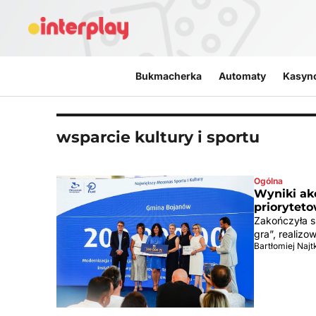
Przejdź do treści
Bukmacherka
Automaty
Kasyn
wsparcie kultury i sportu
Ogólna
Wyniki akc
prioryteto
Zakończyła si
gra”, realiz
Bartłomiej Naj