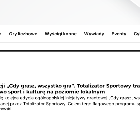
o
Gry liczbowe
Wyścigi konne
Wywiady
Eventy
Cy
ji „Gdy grasz, wszystko gra”. Totalizator Sportowy tr
wo sport i kulturę na poziomie lokalnym
ę kolejna edycja ogólnopolskiej inicjatywy grantowej „Gdy grasz, w
owanej przez Totalizator Sportowy. Celem tego flagowego programu s
tkowski