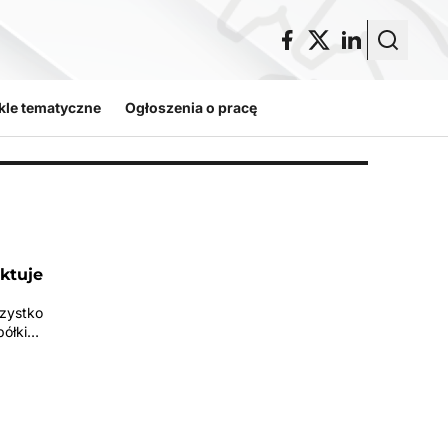
kle tematyczne
Ogłoszenia o pracę
aktuje
szystko
półki…