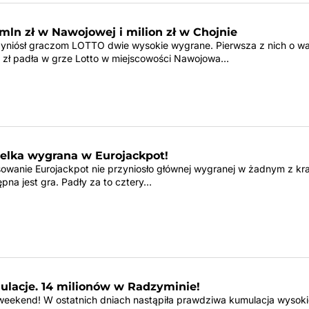
mln zł w Nawojowej i milion zł w Chojnie
yniósł graczom LOTTO dwie wysokie wygrane. Pierwsza z nich o wa
 zł padła w grze Lotto w miejscowości Nawojowa…
ielka wygrana w Eurojackpot!
owanie Eurojackpot nie przyniosło głównej wygranej w żadnym z kr
pna jest gra. Padły za to cztery…
ulacje. 14 milionów w Radzyminie!
 weekend! W ostatnich dniach nastąpiła prawdziwa kumulacja wysok