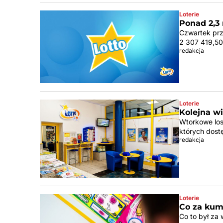
Loterie
Ponad 2,3 
Czwartek prz
2 307 419,50
redakcja
Loterie
Kolejna w
Wtorkowe los
których dostę
redakcja
Loterie
Co za kum
Co to był za