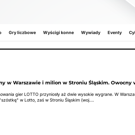
o
Gry liczbowe
Wyścigi konne
Wywiady
Eventy
Cy
ny w Warszawie i milion w Stroniu Śląskim. Owocny 
owania gier LOTTO przyniosły aż dwie wysokie wygrane. W Warsza
szóstkę" w Lotto, zaś w Stroniu Śląskim (woj.…