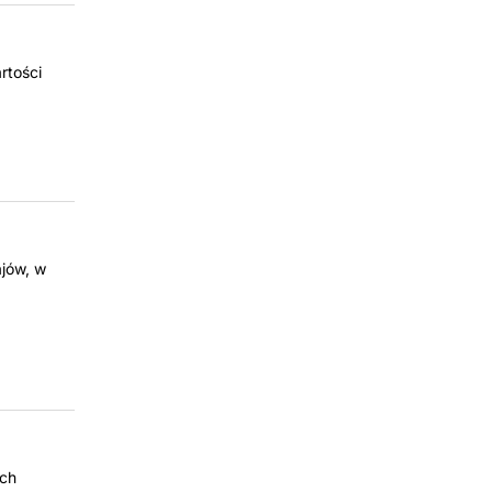
rtości
ajów, w
ich