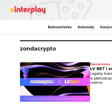
Przejdź do treści
Bukmacherka
Automaty
Kasyn
zondacrypto
Bukmacherka
LV BET i 
Legalny bukm
w płatnościa
redakcja