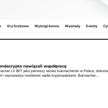
o
Gry liczbowe
Wyścigi konne
Wywiady
Eventy
Cy
zondacrypto nawiązali współpracę
acher LV BET jako pierwszy serwis bukmacherski w Polsce, dokonał
ch i wprowadza możliwość wpłat kryptowalutami. Bukmacher…