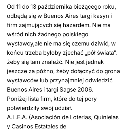
Od 11 do 13 października bieżącego roku,
odbędą się w Buenos Aires targi kasyn i
firm zajmujących się hazardem. Nie ma
wśród nich żadnego polskiego
wystawcy,ale nie ma się czemu dziwić, w
końcu trzeba byłoby zjechać „pół świata”,
żeby się tam znaleźć. Nie jest jednak
jeszcze za późno, żeby dołączyć do grona
wystawców lub przynajmniej odwiedzić
Buenos Aires i targi Sagse 2006.
Poniżej lista firm, które do tej pory
potwierdziły swój udział.
A.L.E.A. (Asociación de Loterias, Quinielas
y Casinos Estatales de