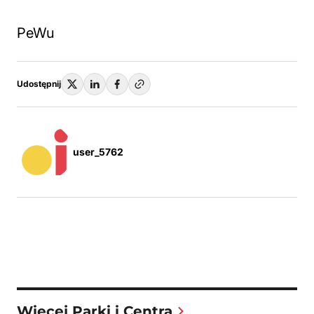
PeWu
Udostępnij
user_5762
Więcej Parki i Centra