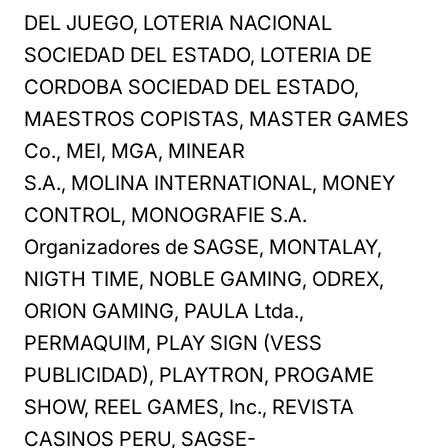
DEL JUEGO, LOTERIA NACIONAL
SOCIEDAD DEL ESTADO, LOTERIA DE
CORDOBA SOCIEDAD DEL ESTADO,
MAESTROS COPISTAS, MASTER GAMES
Co., MEI, MGA, MINEAR
S.A., MOLINA INTERNATIONAL, MONEY
CONTROL, MONOGRAFIE S.A.
Organizadores de SAGSE, MONTALAY,
NIGTH TIME, NOBLE GAMING, ODREX,
ORION GAMING, PAULA Ltda.,
PERMAQUIM, PLAY SIGN (VESS
PUBLICIDAD), PLAYTRON, PROGAME
SHOW, REEL GAMES, Inc., REVISTA
CASINOS PERU, SAGSE-