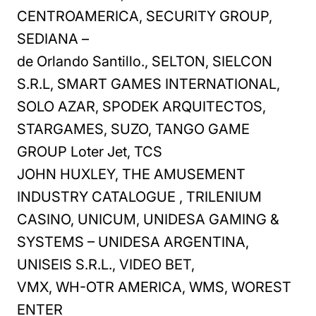
CENTROAMERICA, SECURITY GROUP,
SEDIANA –
de Orlando Santillo., SELTON, SIELCON
S.R.L, SMART GAMES INTERNATIONAL,
SOLO AZAR, SPODEK ARQUITECTOS,
STARGAMES, SUZO, TANGO GAME
GROUP Loter Jet, TCS
JOHN HUXLEY, THE AMUSEMENT
INDUSTRY CATALOGUE , TRILENIUM
CASINO, UNICUM, UNIDESA GAMING &
SYSTEMS – UNIDESA ARGENTINA,
UNISEIS S.R.L., VIDEO BET,
VMX, WH-OTR AMERICA, WMS, WOREST
ENTER