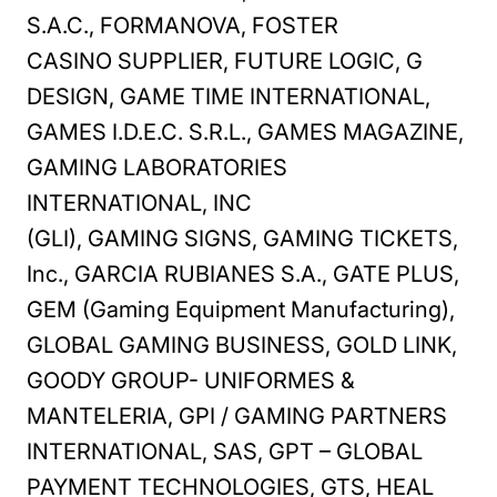
S.A.C., FORMANOVA, FOSTER
CASINO SUPPLIER, FUTURE LOGIC, G
DESIGN, GAME TIME INTERNATIONAL,
GAMES I.D.E.C. S.R.L., GAMES MAGAZINE,
GAMING LABORATORIES
INTERNATIONAL, INC
(GLI), GAMING SIGNS, GAMING TICKETS,
Inc., GARCIA RUBIANES S.A., GATE PLUS,
GEM (Gaming Equipment Manufacturing),
GLOBAL GAMING BUSINESS, GOLD LINK,
GOODY GROUP- UNIFORMES &
MANTELERIA, GPI / GAMING PARTNERS
INTERNATIONAL, SAS, GPT – GLOBAL
PAYMENT TECHNOLOGIES, GTS, HEAL