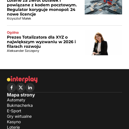
Loterie za zwrot butelek i
powiązane z kodem pocztowym.
Regulator koryguje monopol: 24
nowe licencje
Krzysztof Małek
Ogólna
Prezes Totalizatora dla XYZ o
największym wyzwaniu w 2026 i
filarach rozwoju
Aleksander Szczęsny
Mapa strony
Automaty
Bukmacherka
E-Sport
Gry wirtualne
Kasyno
Loterie