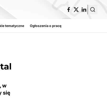
kle tematyczne
Ogłoszenia o pracę
tal
, w
 się