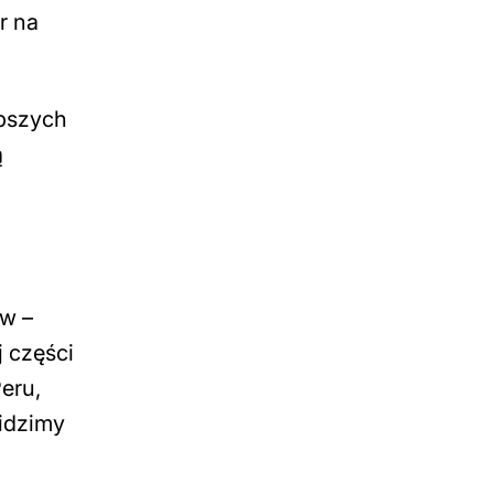
r na
epszych
ą
w –
 części
eru,
widzimy