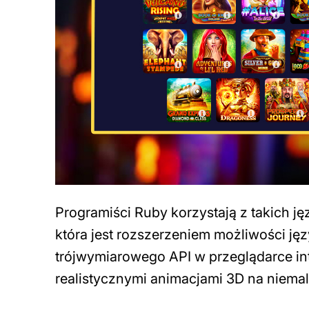
Programiści Ruby korzystają z takich 
która jest rozszerzeniem możliwości ję
trójwymiarowego API w przeglądarce int
realistycznymi animacjami 3D na niema