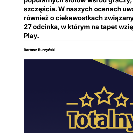
popularnych slotów wśród graczy, 
szczęścia. W naszych ocenach uwa
również o ciekawostkach związany
27 odcinka, w którym na tapet wzię
Play.
Bartosz Burzyński