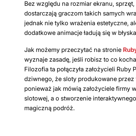
Bez względu na rozmiar ekranu, sprzęt, 
dostarczają graczom takich samych wraż
jednak nie tylko wrażenia estetyczne, a
dodatkowe animacje ładują się w błysk
Jak możemy przeczytać na stronie
Ruby
wyznaje zasadę, jeśli robisz to co koch
Filozofia ta połączyła założycieli Ruby
dziwnego, że sloty produkowane przez t
ponieważ jak mówią założyciele firmy w
slotowej, a o stworzenie interaktywneg
magiczną podróż.