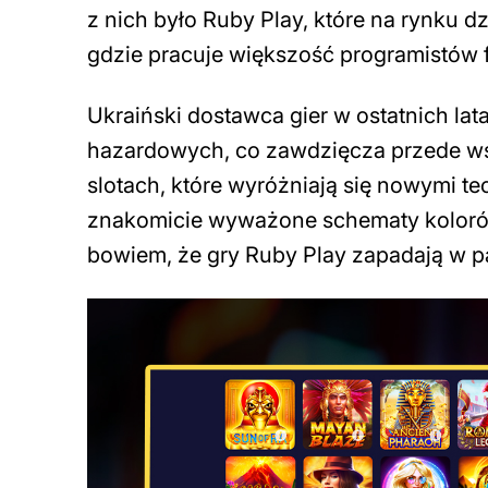
z nich było Ruby Play, które na rynku dz
gdzie pracuje większość programistów f
Ukraiński dostawca gier w ostatnich lat
hazardowych, co zawdzięcza przede wsz
slotach, które wyróżniają się nowymi t
znakomicie wyważone schematy kolorów
bowiem, że gry Ruby Play zapadają w 