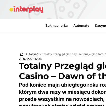
Przejdź do treści
Bukmacherka
Automaty
Kasyn
Kasyno
Totalny Przegląd gier, czyli recenzje gier Total
20.07.2022 12:34
Totalny Przegląd gie
Casino – Dawn of t
Pod koniec maja ubiegłego roku ro
którym dwa razy w miesiącu dokonu
przede wszystkim na nowościach, a