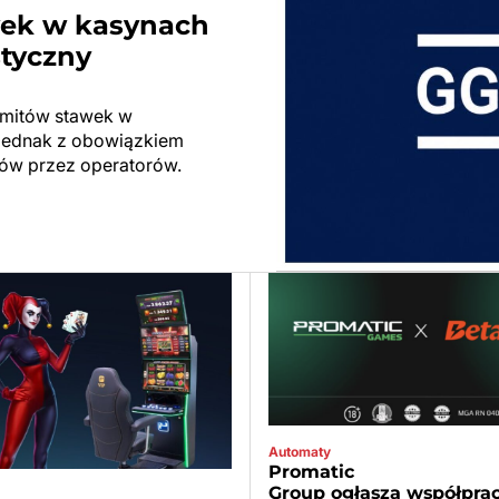
wek w kasynach
styczny
limitów stawek w
ę jednak z obowiązkiem
ów przez operatorów.
Automaty
Promatic
Group ogłasza współprac