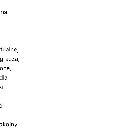
 na
tualnej
gracza,
woce,
dla
ki
ć
okojny.