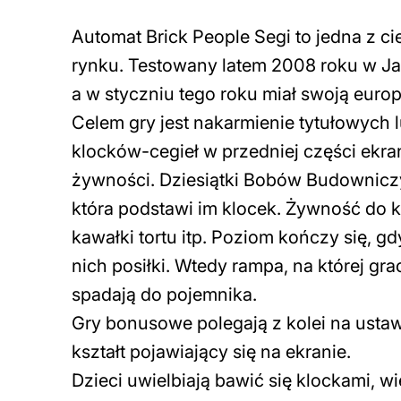
Automat Brick People Segi to jedna z ci
rynku. Testowany latem 2008 roku w Japo
a w styczniu tego roku miał swoją euro
Celem gry jest nakarmienie tytułowych
klocków-cegieł w przedniej części ekranu
żywności. Dziesiątki Bobów Budowniczy
która podstawi im klocek. Żywność do kt
kawałki tortu itp. Poziom kończy się, g
nich posiłki. Wtedy rampa, na której gra
spadają do pojemnika.
Gry bonusowe polegają z kolei na usta
kształt pojawiający się na ekranie.
Dzieci uwielbiają bawić się klockami, 