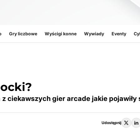
o
Gry liczbowe
Wyścigi konne
Wywiady
Eventy
Cy
locki?
 z ciekawszych gier arcade jakie pojawiły 
Udostępnij