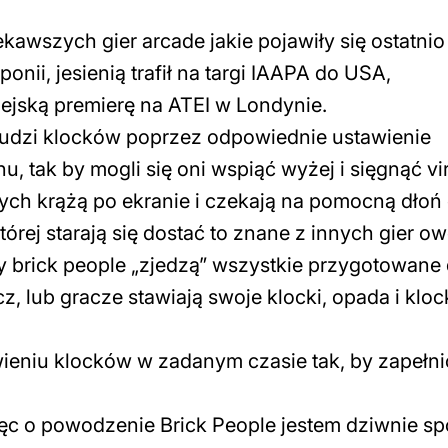
ekawszych gier arcade jakie pojawiły się ostatnio
nii, jesienią trafił na targi IAAPA do USA,
pejską premierę na ATEI w Londynie.
 ludzi klocków poprzez odpowiednie ustawienie
, tak by mogli się oni wspiąć wyżej i sięgnąć vir
ch krążą po ekranie i czekają na pomocną dłoń 
órej starają się dostać to znane z innych gier o
dy brick people „zjedzą” wszystkie przygotowane 
cz, lub gracze stawiają swoje klocki, opada i kloc
wieniu klocków w zadanym czasie tak, by zapełni
więc o powodzenie Brick People jestem dziwnie sp