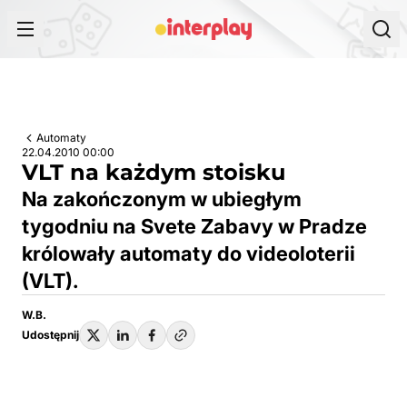
Przejdź do treści
Automaty
22.04.2010 00:00
VLT na każdym stoisku
Na zakończonym w ubiegłym
tygodniu na Svete Zabavy w Pradze
królowały automaty do videoloterii
(VLT).
W.B.
Udostępnij