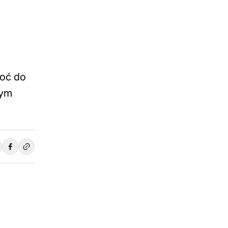
noć do
nym