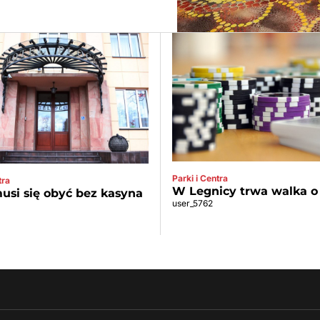
Parki i Centra
tra
W Legnicy trwa walka o
usi się obyć bez kasyna
user_5762