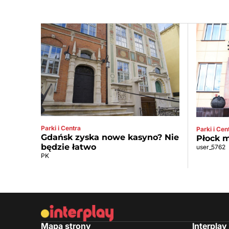
Parki i Centra
Parki i Cen
Gdańsk zyska nowe kasyno? Nie
Płock m
będzie łatwo
user_5762
PK
Mapa strony
Interplay