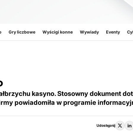
o
Gry liczbowe
Wyścigi konne
Wywiady
Eventy
Cy
o
łbrzychu kasyno. Stosowny dokument dota
firmy powiadomiła w programie informacy
Udostępnij