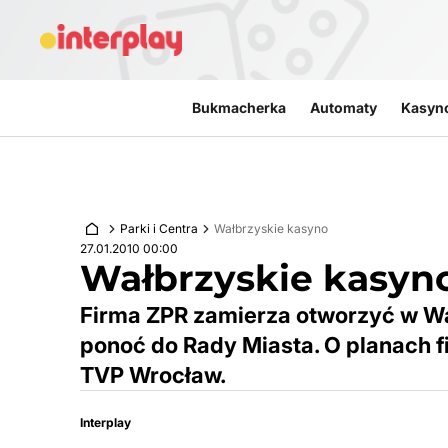
Przejdź do treści
Bukmacherka
Automaty
Kasyn
Parki i Centra
Wałbrzyskie kasyno
27.01.2010 00:00
Wałbrzyskie kasyn
Firma ZPR zamierza otworzyć w Wa
ponoć do Rady Miasta. O planach 
TVP Wrocław.
Interplay