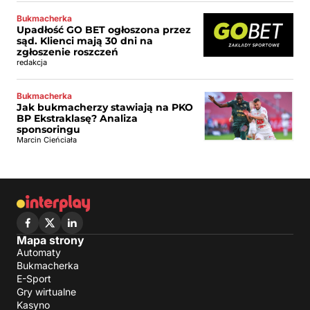
Bukmacherka
Upadłość GO BET ogłoszona przez
sąd. Klienci mają 30 dni na
zgłoszenie roszczeń
redakcja
Bukmacherka
Jak bukmacherzy stawiają na PKO
BP Ekstraklasę? Analiza
sponsoringu
Marcin Cieńciała
Mapa strony
Automaty
Bukmacherka
E-Sport
Gry wirtualne
Kasyno