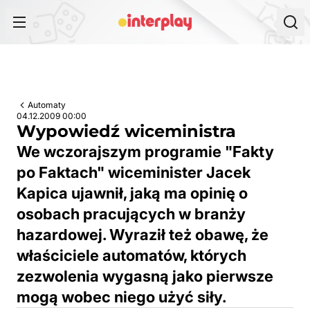
Przejdź do treści
Automaty
04.12.2009 00:00
Wypowiedź wiceministra
We wczorajszym programie "Fakty
po Faktach" wiceminister Jacek
Kapica ujawnił, jaką ma opinię o
osobach pracujących w branży
hazardowej. Wyraził też obawę, że
właściciele automatów, których
zezwolenia wygasną jako pierwsze
mogą wobec niego użyć siły.