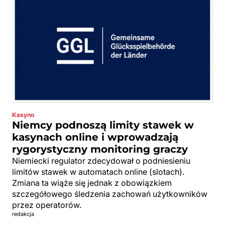
Kasyno
Niemcy podnoszą limity stawek w
kasynach online i wprowadzają
rygorystyczny monitoring graczy
Niemiecki regulator zdecydował o podniesieniu
limitów stawek w automatach online (slotach).
Zmiana ta wiąże się jednak z obowiązkiem
szczegółowego śledzenia zachowań użytkowników
przez operatorów.
redakcja