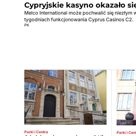
Cypryjskie kasyno okazało si
Melco International może pochwalić się niezłym 
tygodniach funkcjonowania Cyprus Casinos C2.
PK
Parki i Centra
Parki i Cen