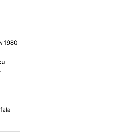
 w 1980
ku
–
fala