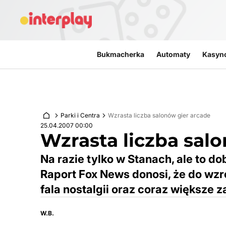
Przejdź do treści
Bukmacherka
Automaty
Kasyn
Parki i Centra
Wzrasta liczba salonów gier arcade
25.04.2007 00:00
Wzrasta liczba sal
Na razie tylko w Stanach, ale to d
Raport Fox News donosi, że do wzro
fala nostalgii oraz coraz większe 
W.B.