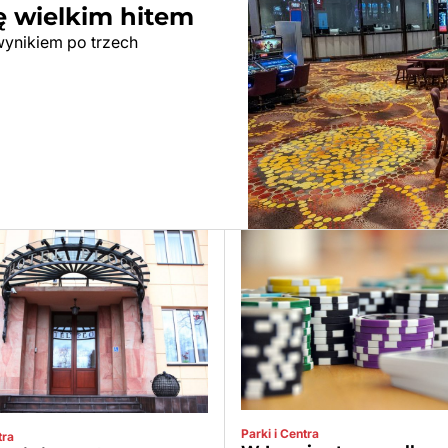
ę wielkim hitem
wynikiem po trzech
Parki i Centra
tra