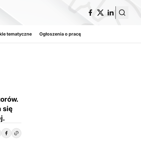
kle tematyczne
Ogłoszenia o pracę
torów.
 się
j.