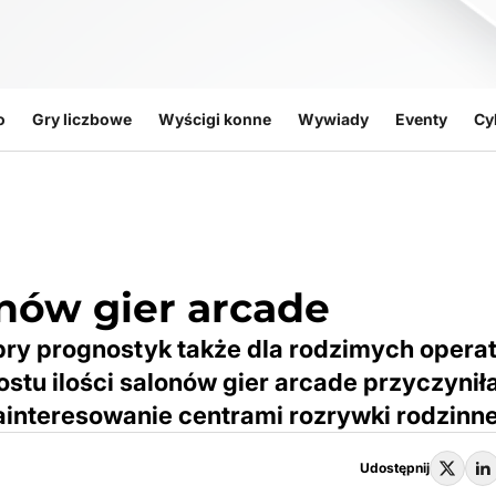
o
Gry liczbowe
Wyścigi konne
Wywiady
Eventy
Cy
onów gier arcade
obry prognostyk także dla rodzimych opera
stu ilości salonów gier arcade przyczyniła
zainteresowanie centrami rozrywki rodzinne
Udostępnij