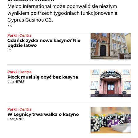
Melco International może pochwalić się niezłym
wynikiem po trzech tygodniach funkcjonowania
Cyprus Casinos C2.
PK
Parki i Centra
Gdańsk zyska nowe kasyno? Nie
będzie łatwo
PK
Parki i Centra
Płock musi się obyć bez kasyna
user_5762
Parki i Centra
W Legnicy trwa walka o kasyno
user_5762