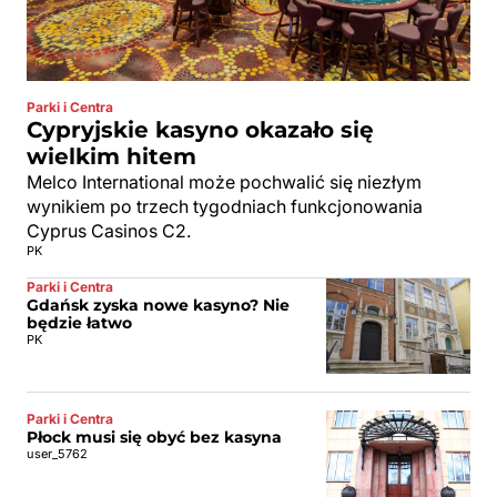
Parki i Centra
Cypryjskie kasyno okazało się
wielkim hitem
Melco International może pochwalić się niezłym
wynikiem po trzech tygodniach funkcjonowania
Cyprus Casinos C2.
PK
Parki i Centra
Gdańsk zyska nowe kasyno? Nie
będzie łatwo
PK
Parki i Centra
Płock musi się obyć bez kasyna
user_5762