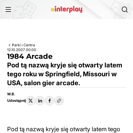
Przejdź do treści
Parki i Centra
12.10.2007 00:00
1984 Arcade
Pod tą nazwą kryje się otwarty latem
tego roku w Springfield, Missouri w
USA, salon gier arcade.
W.B.
Udostępnij
Pod tą nazwą kryje się otwarty latem tego