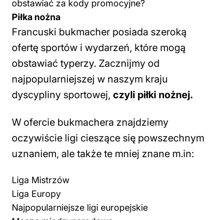
obstawiać za kody promocyjne?
Piłka nożna
Francuski bukmacher posiada szeroką
ofertę sportów i wydarzeń, które mogą
obstawiać typerzy. Zacznijmy od
najpopularniejszej w naszym kraju
dyscypliny sportowej,
czyli piłki nożnej.
W ofercie bukmachera znajdziemy
oczywiście ligi cieszące się powszechnym
uznaniem, ale także te mniej znane m.in:
Liga Mistrzów
Liga Europy
Najpopularniejsze ligi europejskie