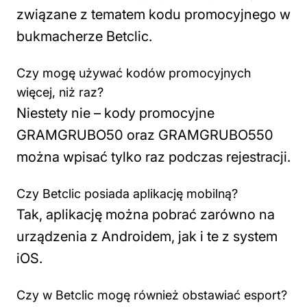
związane z tematem kodu promocyjnego w
bukmacherze Betclic.
Czy mogę używać kodów promocyjnych
więcej, niż raz?
Niestety nie – kody promocyjne
GRAMGRUBO50 oraz GRAMGRUBO550
można wpisać tylko raz podczas rejestracji.
Czy Betclic posiada aplikację mobilną?
Tak, aplikację można pobrać zarówno na
urządzenia z Androidem, jak i te z system
iOS.
Czy w Betclic mogę również obstawiać esport?