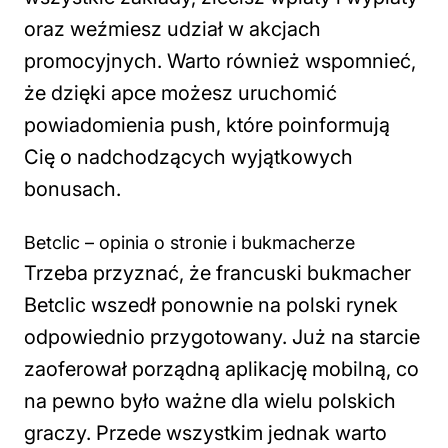
oraz weźmiesz udział w akcjach
promocyjnych. Warto również wspomnieć,
że dzięki apce możesz uruchomić
powiadomienia push, które poinformują
Cię o nadchodzących wyjątkowych
bonusach.
Betclic – opinia o stronie i bukmacherze
Trzeba przyznać, że francuski bukmacher
Betclic wszedł ponownie na polski rynek
odpowiednio przygotowany. Już na starcie
zaoferował porządną aplikację mobilną, co
na pewno było ważne dla wielu polskich
graczy. Przede wszystkim jednak warto