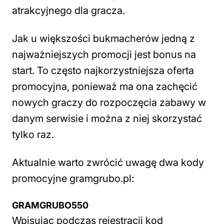
atrakcyjnego dla gracza.
Jak u większości bukmacherów jedną z
najważniejszych promocji jest bonus na
start. To często najkorzystniejsza oferta
promocyjna, ponieważ ma ona zachęcić
nowych graczy do rozpoczęcia zabawy w
danym serwisie i można z niej skorzystać
tylko raz.
Aktualnie warto zwrócić uwagę dwa kody
promocyjne gramgrubo.pl:
GRAMGRUBO550
Wpisując podczas rejestracji kod