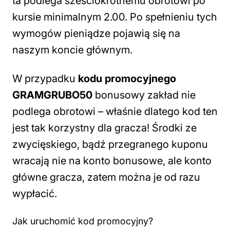
ta podlega sześciokrotnemu obrotowi po
kursie minimalnym 2.00. Po spełnieniu tych
wymogów pieniądze pojawią się na
naszym koncie głównym.
W przypadku
kodu promocyjnego
GRAMGRUBO50
bonusowy zakład nie
podlega obrotowi – właśnie dlatego kod ten
jest tak korzystny dla gracza! Środki ze
zwycięskiego, bądź przegranego kuponu
wracają nie na konto bonusowe, ale konto
główne gracza, zatem można je od razu
wypłacić.
Jak uruchomić kod promocyjny?