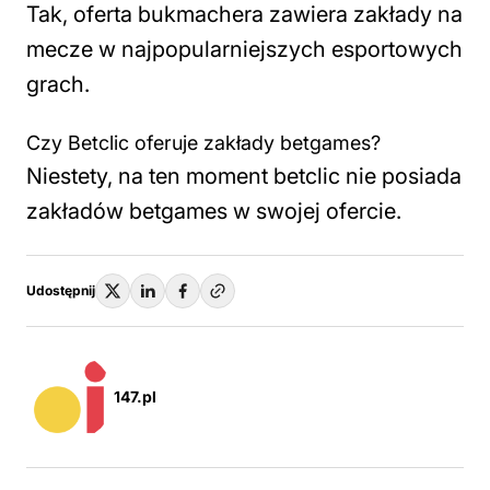
Tak, oferta bukmachera zawiera zakłady na
mecze w najpopularniejszych esportowych
grach.
Czy Betclic oferuje zakłady betgames?
Niestety, na ten moment betclic nie posiada
zakładów betgames w swojej ofercie.
Udostępnij
147.pl