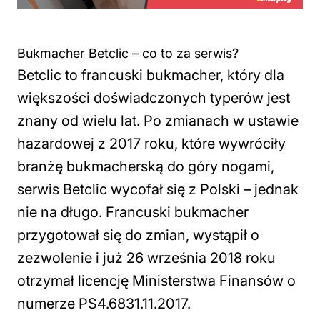
Bukmacher Betclic – co to za serwis?
Betclic to francuski bukmacher, który dla
większości doświadczonych typerów jest
znany od wielu lat. Po zmianach w ustawie
hazardowej z 2017 roku, które wywróciły
branżę bukmacherską do góry nogami,
serwis Betclic wycofał się z Polski – jednak
nie na długo. Francuski bukmacher
przygotował się do zmian, wystąpił o
zezwolenie i już 26 września 2018 roku
otrzymał licencję Ministerstwa Finansów o
numerze PS4.6831.11.2017.