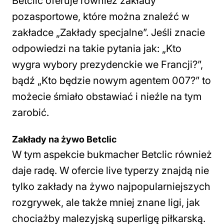
Betclic oferuje również zakłady
pozasportowe, które można znaleźć w
zakładce „Zakłady specjalne”. Jeśli znacie
odpowiedzi na takie pytania jak: „Kto
wygra wybory prezydenckie we Francji?”,
bądź „Kto będzie nowym agentem 007?” to
możecie śmiało obstawiać i nieźle na tym
zarobić.
Zakłady na żywo Betclic
W tym aspekcie bukmacher Betclic również
daje radę. W ofercie live typerzy znajdą nie
tylko zakłady na żywo najpopularniejszych
rozgrywek, ale także mniej znane ligi, jak
chociażby malezyjską superligę piłkarską.