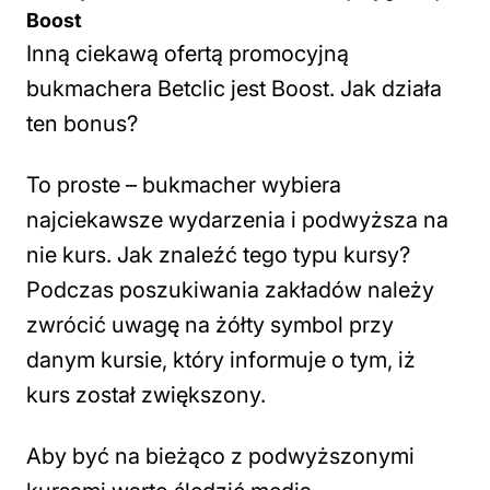
Boost
Inną ciekawą ofertą promocyjną
bukmachera Betclic jest Boost. Jak działa
ten bonus?
To proste – bukmacher wybiera
najciekawsze wydarzenia i podwyższa na
nie kurs. Jak znaleźć tego typu kursy?
Podczas poszukiwania zakładów należy
zwrócić uwagę na żółty symbol przy
danym kursie, który informuje o tym, iż
kurs został zwiększony.
Aby być na bieżąco z podwyższonymi