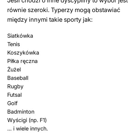
Jeśli chodzi o inne dyscypliny to wybór jest
równie szeroki. Typerzy mogą obstawiać
między innymi takie sporty jak:
Siatkówka
Tenis
Koszykówka
Piłka ręczna
Żużel
Baseball
Rugby
Futsal
Golf
Badminton
Wyścigi (np. F1)
… i wiele innych.