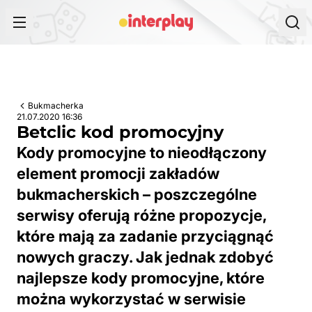
Przejdź do treści
Bukmacherka
21.07.2020 16:36
Betclic kod promocyjny
Kody promocyjne to nieodłączony
element promocji zakładów
bukmacherskich – poszczególne
serwisy oferują różne propozycje,
które mają za zadanie przyciągnąć
nowych graczy. Jak jednak zdobyć
najlepsze kody promocyjne, które
można wykorzystać w serwisie