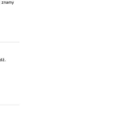
k, znamy
dź.