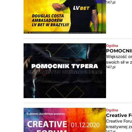
147.pl
Ogólna
POMOCNIK
Większość os
swoich sił w
147.pl
Ogólna
Creative F
Creative Foru
kreatywnej z
147.pl