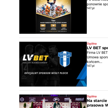
ponownie spo
147.pl
Ogólna
LV BET sp
Firma LV BET
Umowa spons
końcem…
147.pl
Ogólna
Na starci
prasowa 