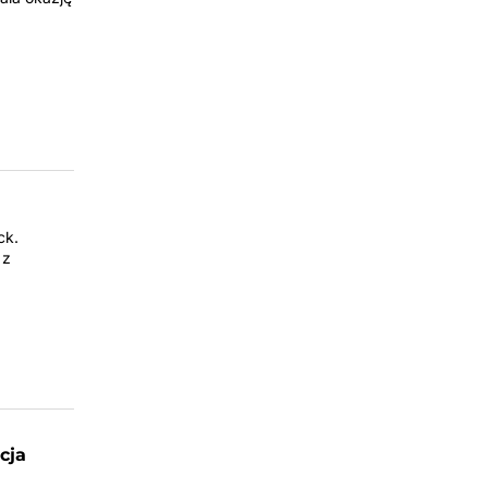
ck.
 z
cja