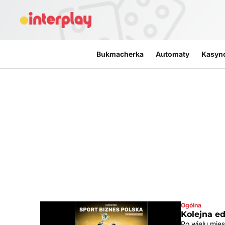
Przejdź do treści
Bukmacherka
Automaty
Kasyn
Ogólna
Kolejna ed
Po wielu mie