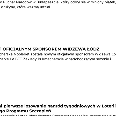
 o Puchar Narodów w Budapeszcie, który odbył się w miniony piąte
e drużyny, które wezmą udział…
T OFICJALNYM SPONSOREM WIDZEWA ŁÓDŹ
herska Noblebet została nowym oficjalnym sponsorem Widzewa Łó
markę LV BET Zakłady Bukmacherskie w nadchodzącym sezonie i…
i pierwsze losowanie nagród tygodniowych w Loterii
go Programu Szczepień
 uczestnicy Loterii Narodowego Programu Szczepień wezmą udział w