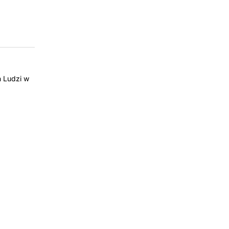
h Ludzi w