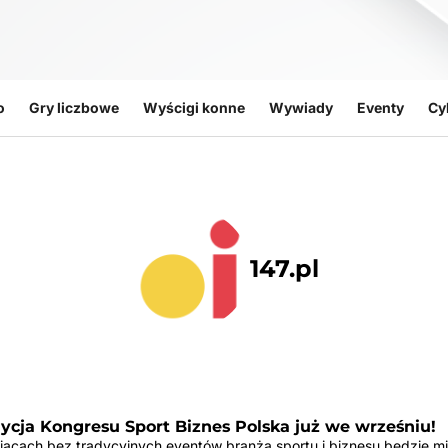
o
Gry liczbowe
Wyścigi konne
Wywiady
Eventy
Cy
147.pl
ycja Kongresu Sport Biznes Polska już we wrześniu!
siącach bez tradycyjnych eventów branża sportu i biznesu będzie mi