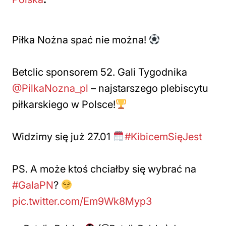
Piłka Nożna spać nie można!
Betclic sponsorem 52. Gali Tygodnika
@PilkaNozna_pl
– najstarszego plebiscytu
piłkarskiego w Polsce!
Widzimy się już 27.01
#KibicemSięJest
PS. A może ktoś chciałby się wybrać na
#GalaPN
?
pic.twitter.com/Em9Wk8Myp3