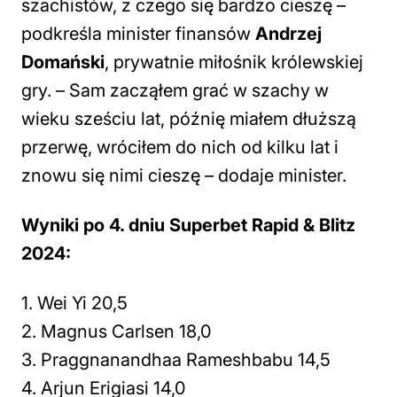
szachistów, z czego się bardzo cieszę –
podkreśla minister finansów
Andrzej
Domański
, prywatnie miłośnik królewskiej
gry.
– Sam zacząłem grać w szachy w
wieku sześciu lat, późnię miałem dłuższą
przerwę, wróciłem do nich od kilku lat i
znowu się nimi cieszę
– dodaje minister.
Wyniki po 4. dniu Superbet Rapid & Blitz
2024:
1. Wei Yi 20,5
2. Magnus Carlsen 18,0
3. Praggnanandhaa Rameshbabu 14,5
4. Arjun Erigiasi 14,0