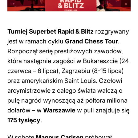
Turniej Superbet Rapid & Blitz
rozgrywany
jest w ramach cyklu
Grand Chess Tour
.
Rozpoczął serię prestiżowych zawodów,
która następnie zagości w Bukareszcie (24
czerwca – 6 lipca), Zagrzebiu (8-15 lipca)
oraz amerykańskim Saint Louis. Czołowi
arcymistrzowie z całego świata walczą o
pulę nagród wynoszącą aż półtora miliona
dolarów – w
Warszawie
w puli znajduje się
175 tysięcy
.
W sobotę
Magnus Carlsen
próbował